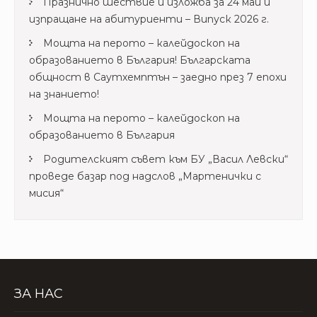
Празнично шествие и изложба за 24 май и
изпращане на абитуриенти – Випуск 2026 г.
Мощта на перото – калейдоскоп на
образованието в България! Българската
общност в Саутхемптън – заедно през 7 епохи
на знанието!
Мощта на перото – калейдоскоп на
образованието в България
Родителският съвет към БУ „Васил Левски“
проведе базар под надслов „Мартенички с
мисия“
ЗА НАС