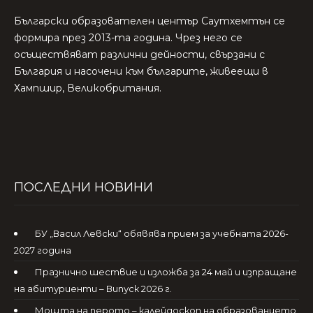
Български образователен център Саутхемтън се
формира през 2013-та година. Чрез него се
осъществяват различни дейности, свързани с
България и насочени към българите, живеещи в
Хампшир, Великобритания.
ПОСЛЕДНИ НОВИНИ
БУ „Васил Левски“ обявява прием за учебната 2026-
2027 година
Празнично шествие и изложба за 24 май и изпращане
на абитуриенти – Випуск 2026 г.
Мощта на перото – калейдоскоп на образованието