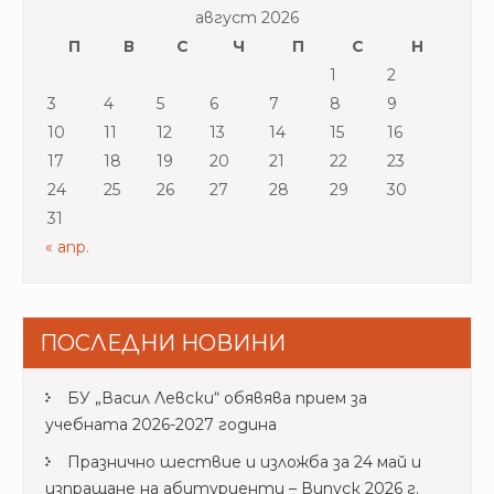
август 2026
П
В
С
Ч
П
С
Н
1
2
3
4
5
6
7
8
9
10
11
12
13
14
15
16
17
18
19
20
21
22
23
24
25
26
27
28
29
30
31
« апр.
ПОСЛЕДНИ НОВИНИ
БУ „Васил Левски“ обявява прием за
учебната 2026-2027 година
Празнично шествие и изложба за 24 май и
изпращане на абитуриенти – Випуск 2026 г.