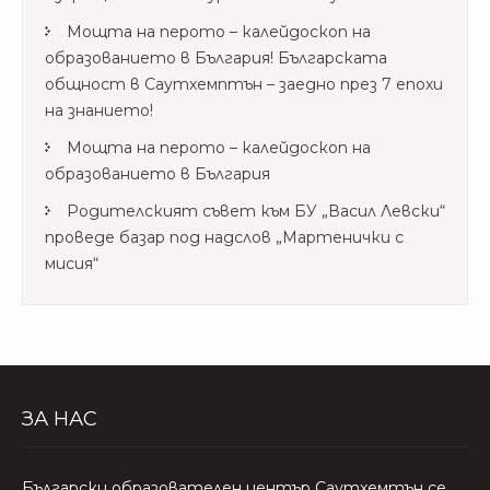
Мощта на перото – калейдоскоп на
образованието в България! Българската
общност в Саутхемптън – заедно през 7 епохи
на знанието!
Мощта на перото – калейдоскоп на
образованието в България
Родителският съвет към БУ „Васил Левски“
проведе базар под надслов „Мартенички с
мисия“
ЗА НАС
Български образователен център Саутхемтън се