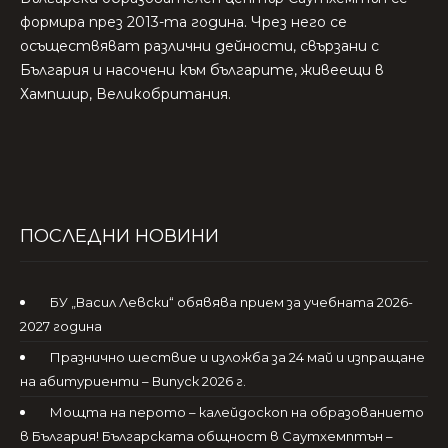
формира през 2013-та година. Чрез него се
осъществяват различни дейности, свързани с
България и насочени към българите, живеещи в
Хампшир, Великобритания.
ПОСЛЕДНИ НОВИНИ
БУ „Васил Левски“ обявява прием за учебната 2026-
2027 година
Празнично шествие и изложба за 24 май и изпращане
на абитуриенти – Випуск 2026 г.
Мощта на перото – калейдоскоп на образованието
в България! Българската общност в Саутхемптън –